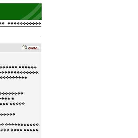
��
�����������
������ ������
�������������,
����������
��������,
���� �
���� �����
�
�����.
�� �����������.
��� ���� �����