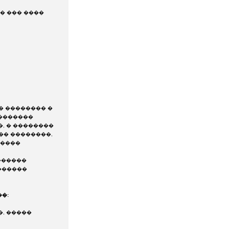
� ��� ����
� �������� �
��������
�, � ��������
�� ��������,
�����
������
������
�:
�, �����