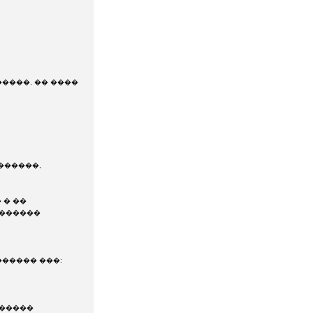
����, �� ����
������,
 � ��
 ������
����� ���:
������