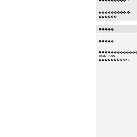
���������: 1
��������� �
������
�����
�����
�������������
15.02.2005
���������: 80