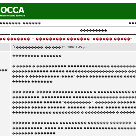
�������
������
��
���������
�� �������
~
��������� ������� "������-�����"
���������: �� ��� 25, 2007 1:45 pm
��������� �������!
� ����� � ���������� �������������� ��������
��:
������������ ����� ���������������� ���� ��
���� � ���������� (����!) ���� ����������� ���
������-�������.
��� ����, ����� ������� ������ � ����������� �
���������, ���������� ��������������� �����
���������� ������ "���������:". ������� �����
������ ����� ������, ������ - �����. ����� ����
������������� ��������� � ���������� � ����� 
������ ��������� ��������� ������� ������� - 
����������, ���� �� ������ ����������� ������
������� �������.