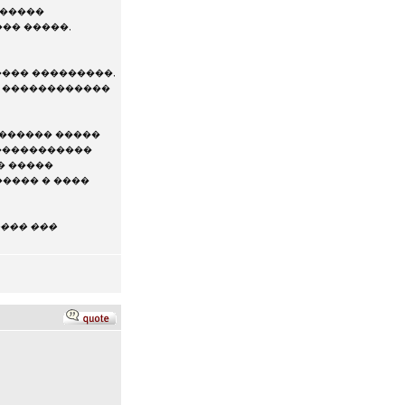
������
�� �����,
���� ���������,
, ������������
�������� �����
������������
� �����
����� � ����
��� ���