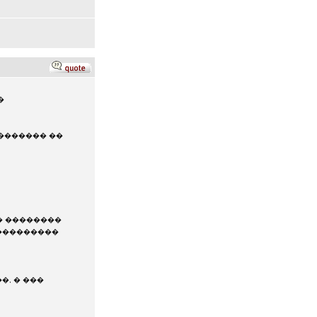
�
������� ��
�� ��������
����������
�, � ���