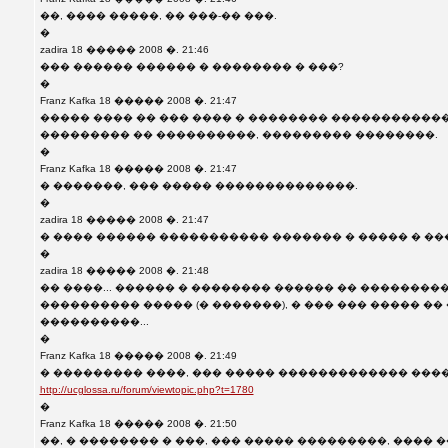
��, ���� �����, �� ���-�� ���.
�
zadira 18 ����� 2008 �. 21:46
��� ������ ������ � �������� � ���?
�
Franz Kafka 18 ����� 2008 �. 21:47
����� ���� �� ��� ���� � �������� ������������
��������� �� ����������, ��������� ��������.
�
Franz Kafka 18 ����� 2008 �. 21:47
� �������, ��� ����� ��������������.
�
zadira 18 ����� 2008 �. 21:47
� ���� ������ ����������� ������� � ����� � ��
�
zadira 18 ����� 2008 �. 21:48
�� ����... ������ � �������� ������ �� ���������
���������� ����� (� �������), � ��� ��� ����� ��
����������...
�
Franz Kafka 18 ����� 2008 �. 21:49
� ��������� ����, ��� ����� ������������� ����
http://ucglossa.ru/forum/viewtopic.php?t=1780
�
Franz Kafka 18 ����� 2008 �. 21:50
��, � �������� � ���, ��� ����� ���������, ���� 