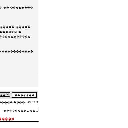
�. �� ��������
�����: �����
������, �
������������
� �����������
���� ����: GMT + 3
��������
1
��
1
�����