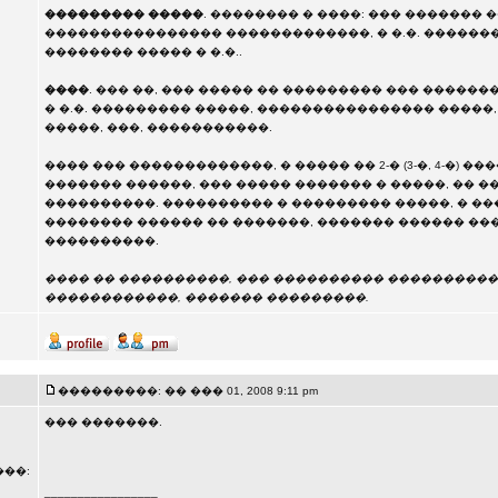
��������� �����
. �������� � ����: ��� ������� 
���������������� �������������, � �.�. �������
�������� ����� � �.�..
����
. ��� ��, ��� ����� �� ��������� ��� ������
� �.�. ��������� �����, ���������������� �����
�����, ���, �����������.
���� ��� �������������, � ����� �� 2-� (3-�, 4-�) �
������� ������, ��� ����� ������� � �����, �� 
����������. ���������� � ��������� �����, � ��
�������� ������ �� �������, ������� ������ ��
����������.
���� �� ����������, ��� ���������� ����������
������������, ������� ���������.
���������: �� ��� 01, 2008 9:11 pm
��� �������.
��:
_________________