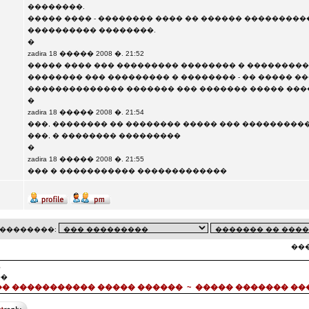
��������.
����� ���� - �������� ���� �� ������ ���������
���������� ��������.
�
zadira 18 ����� 2008 �. 21:52
����� ���� ��� ��������� �������� � ���������
�������� ��� ��������� � �������� - �� ����� ��
�������������� ������� ��� ������� ����� ��
�
zadira 18 ����� 2008 �. 21:54
���, �������� �� �������� ����� ��� ���������
���, � �������� ���������
�
zadira 18 ����� 2008 �. 21:55
��� � ����������� �������������
��������:
���
�
��
� ����������� ����� ������
~
����� ������� ��