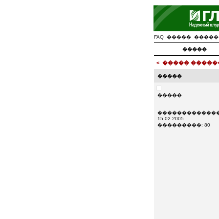
FAQ
�����
�����
�����
<
����� �����
�����
�����
�������������
15.02.2005
���������: 80