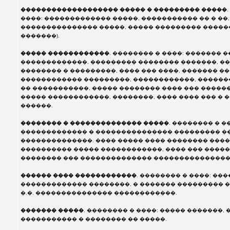
������������������� ����� � ��������� �����
����: ������������� �����, ����������� �� � ��
��������������� �����, ����� ��������� �������
�������).
����� ������������
. �������� � ����: ������� 
�������������, ��������� �������� �������, ��
�������� � ���������, ���� ��� ����, ������� �
������������ ���������, ������������, ������
�� �����������, ����� �������� ���� ��� �����
����� ������������, ��������, ���� ���� ��� �
������.
�������� � �������������� �����
. �������� � �
������������� � ��������������� ��������� �
��������������. ���� ����� ���� �������� ����
���������� ����� ������������, ���� ��� ����
�������� ��� �������������� ���������������
������ ���� ������������
. �������� � ����: ���
������������� ��������, � ������� ��������� �
�.�. ��������������� ������������.
������� �����
. �������� � ����: ����� �������,
����������� � �������� �� �����.