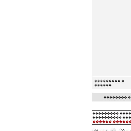
��������� �
������
�������� �
��������� ���
���������� ��
������ ������