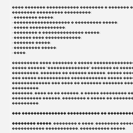
���� ������� ����������� �������� � ������� �
�������� ��������� ���������:
- �������� �����;
- ������������������� � ��������� �����;
- ����� ������������;
- �������� � �������������� �����;
- ������ ���� ������������;
- ������� �����;
- ��������� �����;
- ����.
��������� ���� ������� � ����� �������������
����� ������ "��������������" ������� �� ���
���������, ������� �� ������ ������. ����� ���
��� ����� ����������� ������������ ����� ���
������������� ��� ���� �� ������� ������� ��
���������.
�������, ���� �� �� ������, � ����� ��������� �
���������� ������, �������� � ����� �� ������
���������.
��� ��������������� ����������� �� ���������
�������� �����
. �������� � ����: �������� ����
����������� �����������, ���������� �����.