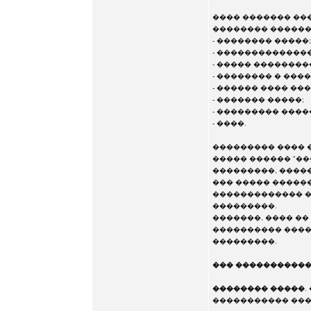
���� ������� ��
�������� ������
- �������� �����;
- �������������
- ����� ��������
- �������� � ���
- ������ ���� ��
- ������� �����;
- ��������� ����
- ����.
��������� ���� 
����� ������ "�
���������, �����
��� ����� �����
������������� �
���������.
�������, ���� ��
���������� ����
���������.
��� �����������
�������� �����
.
����������� ���