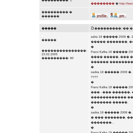
���������: 1
��������
�
http://law
��������� �
������
�����
���������: �� ��� 
adira 18 ����� 2008 �. 2
�����
����� �������, �
�
���������������:
Franz Kafka 18 ����� 200
15.02.2005
���� �����, ��� 
���������: 80
������ ��������
�
zadira 18 ����� 2008 �. 
????
�
Franz Kafka 18 ����� 200
��� - ��� ������,
������������ ��
������� �����.
�
zadira 18 ����� 2008 �. 
� ��� �������, �
�������...
�
Franz Kafka 18 ����� 200