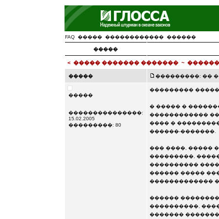
FAQ
�����
������������
������
�����
<
����� ������� �������
~
������
�����
���������: �� ��� 
��������� �����
�����
� ����� � �����
���������������:
������������ ��
15.02.2005
���� � ���������
���������: 80
������-�������.
��� ����, ����� 
���������, ����
���������� �����
������ ����� ���
������������� �
������ ��������
����������, ���
������� �������