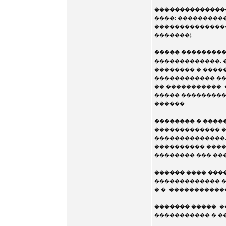
���������������
����: ����������
��������������� 
�������).
����� ��������
�������������, 
�������� � �����
������������ ��
�� �����������,
����� ����������
������.
�������� � ����
������������� �
��������������.
���������� ����
�������� ��� ��
������ ���� ���
������������� �
�.�. ����������
������� �����
. 
����������� � ��