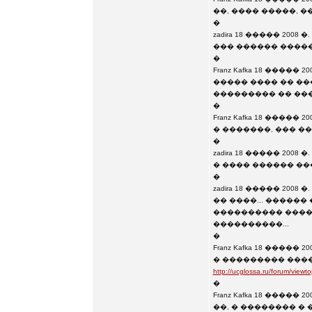
��, ���� �����, ��
�
zadira 18 ����� 2008 �. 
��� ������ �����
�
Franz Kafka 18 ����� 200
����� ���� �� ��
��������� �� ��
�
Franz Kafka 18 ����� 200
� �������, ��� �
�
zadira 18 ����� 2008 �. 
� ���� ������ ��
�
zadira 18 ����� 2008 �. 
�� ����... �����
���������� �����
����������...
�
Franz Kafka 18 ����� 200
� ��������� ����
http://ucglossa.ru/forum/view
�
Franz Kafka 18 ����� 200
��, � �������� �