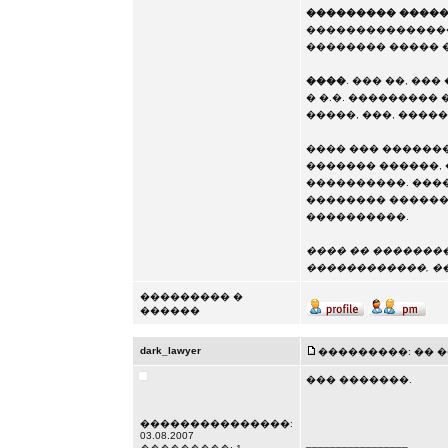
��������� ����
����������������
�������� ����� � 
����
. ��� ��, �
� �.�. ���������
�����, ���, ����
���� ��� ��������
������� ������, 
����������. ����
�������� ������ 
����������.
���� �� �������
������������, �
��������� �
������
dark_lawyer
���������: �� ��� 
��� �������.
���������������:
03.08.2007
_________________