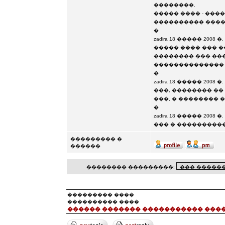
��������.
����� ���� - ���
���������� ����
�
zadira 18 ����� 2008 �. 
����� ���� ��� 
�������� ��� ���
�������������� 
�
zadira 18 ����� 2008 �. 
���, �������� �
���, � �������� 
�
zadira 18 ����� 2008 �. 
��� � ���������
��������� �
������
�������� ���������:
��������� ����
���������� ����
������ ������� ����������� ���