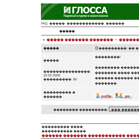
FAQ
�����
������������
������
�����
<
����� ������� �������
~
������
�����
���������: �� ��� 
��������!
�����
�������� ������
���������������:
������� ���� ��
15.02.2005
������-������ �
���������: 80
�������.
��������� �
������
�������� ���������:
��������� ����
���������� ����
������ ������� ����������� ���