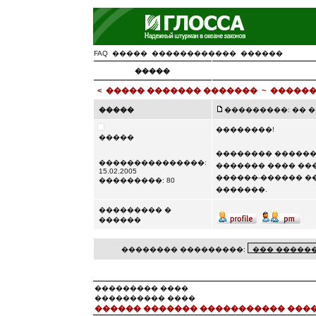
FAQ
�����
������������
������
�����
<
����� ������� �������
~
������
�����
���������: �� ��� 
��������!
�����
�������� ������
���������������:
������� ���� ��
15.02.2005
������-������ �
���������: 80
�������.
��������� �
������
�������� ���������:
��������� ����
���������� ����
������ ������� ����������� ���