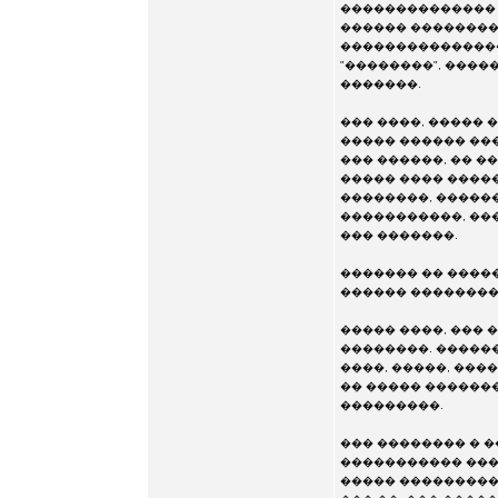
�������������� 
������ ���������
���������������
"��������", ����
�������.
��� ����, ����� 
����� ������ ���
��� ������, �� �
����� ���� �����
��������, �����
�����������, ���
��� �������.
������� �� �����
������ ���������
����� ����, ��� 
��������. ������
����, �����, ����
�� ����� �������
���������.
��� �������� � 
����������� ���
����� ���������