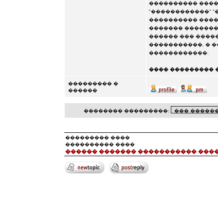
���������� ����
"������������" "���
���������� ����
������� �������
������ ��� ����
�����������, � �
������������.
���� ��������� �
��������� �
������
�������� ���������:
��������� ����
���������� ����
������ ������� ����������� ���