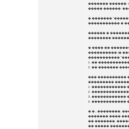
������� ������: 
����� ������: �
� ������� "�����
����������� � �
������ � �������
�������� ������
� ���� �� �����
���������� (� ��
����������� "���
1. �� ����������
2. �� ������� ��
��� ���������� 
��������� �����
1. ������������
2. ������������
3. ������������
4. ������������
�.�., ��������, 
������� ���� ����
�� �������, ����
�� ����� ������