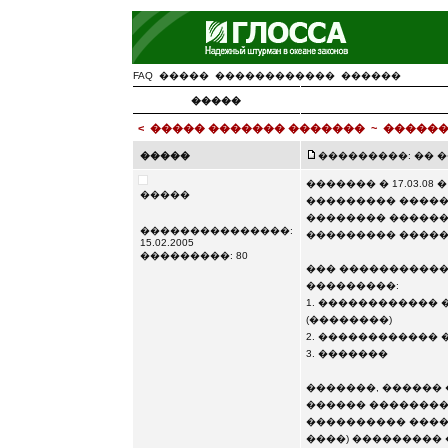
FAQ
�����
������������
������
�����
<
����� ������� �������
~
������
�����
���������: �� ��� 
������� � 17.03.0
�����
��������� �����
�������� ������
���������������:
��������� ������
15.02.2005
���������: 80
��� �����������
���������:
1. ������������
(��������)
2. ������������
3. �������
�������, ������
������ ��������
���������� �����
����) ���������