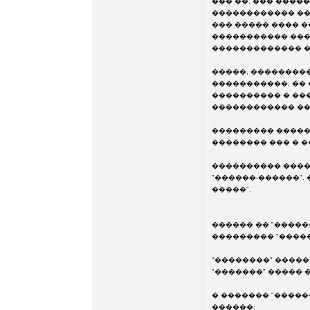
��� ��, ��� ����
������������ ��
��� ����� ���� 
����������� ����
������������� �
�����, ��������
�����������, ��
���������� � ��
������������ ��
��������� ������
�������� ��� � �
���������� �����
"������-������".
�����".
������ �� "�����
��������� "�����
"��������" �����
"�������" ����� 
� ������� "�����
������: