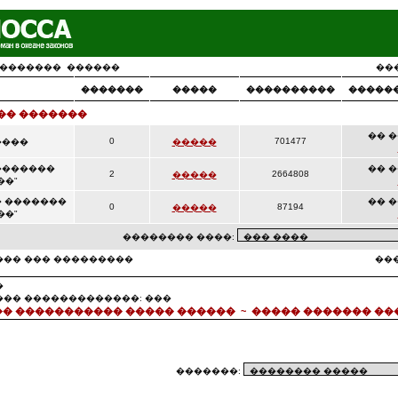
�������
������
��
�������
�����
����������
�����
�� �������
�� ��
0
701477
����
�����
�������
�� ��
2
2664808
�����
��"
� �������
�� ��
0
87194
�����
��"
�������� ����:
��� ��� ���������
���
�
��� �������������: ���
� ����������� ����� ������
~
����� ������� ��
�������: