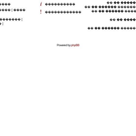
��
�� �����
����
����������
��
�� ������
������
��� [ ����
��
�� ������
����
������������
������� [
��
�� ���
 ]
��
�� ������
�����
Powered by
phpBB