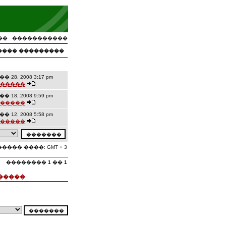
��
�����������
���� ���������
� 28, 2008 3:17 pm
�����
� 18, 2008 9:59 pm
�����
� 12, 2008 5:58 pm
�����
���� ����: GMT + 3
��������
1
��
1
�����