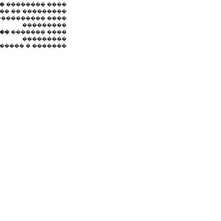
�
�������� ����
�� �� ���������
��������� ����
���������
���
������� ����
���������
����� � �������