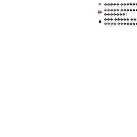
����� �����
����� ������
������� ]
��� ����� ��
���� �������