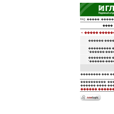
FAQ
�����
�����
����
<
����� �����
������ ���
��������� 
"������-���
��������� 
"������-���
�������� ��� �
����������: ��
������ ���� ��
������ ������