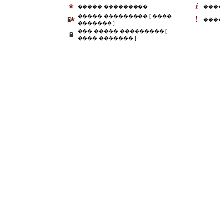
����� ���������
���
����� ��������� [ ����
���
������� ]
��� ����� ��������� [
���� ������� ]