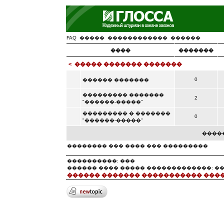
FAQ
�����
������������
������
����
�������
<
����� ������� �������
0
������ �������
��������� �������
2
"������-�����"
��������� � �������
0
"������-�����"
����
�������� ��� ���� ��� ���������
����������: ���
������ ���� ����� �������������: �
������ ������� ����������� ���