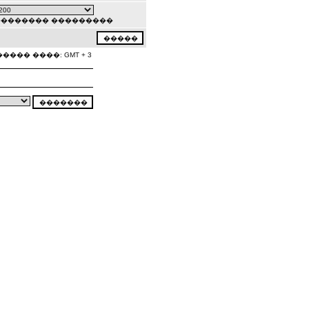
�������� ���������
���� ����: GMT + 3