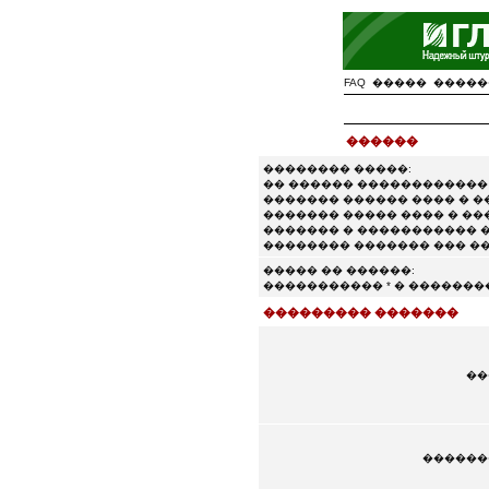
FAQ
�����
�����
������
�������� �����:
�� ������ �����������
������� ������ ���� � 
������� ����� ���� � ��
������� � ����������� �
�������� ������� ��� �
����� �� ������:
����������� * � �������
��������� �������
��
������