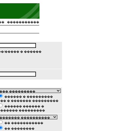
��
�����������
�/����� � ������
������ � ���������
�� � ������� ���������
������ ������ �
������� ���������
�� �����������
�� ��������