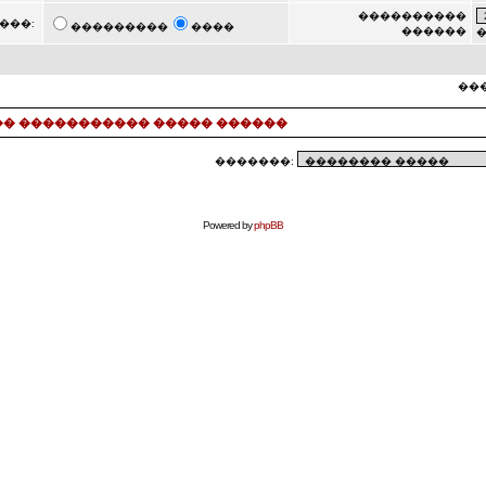
����������
���:
���������
����
������
���
� ����������� ����� ������
�������:
Powered by
phpBB