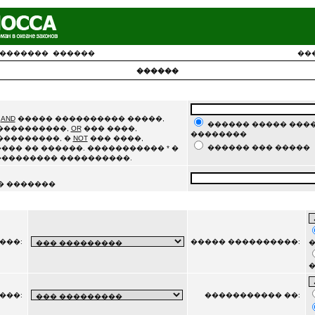
�������
������
��
������
�
AND
����� ���������� �����,
������ ����� ����
�����������,
OR
��� ����,
��������
���������, �
NOT
��� ����,
������ ��� �����
��� �� ������. ����������� * �
��������� ����������.
� �������
���:
����� ����������:
�
���:
����������� ��: