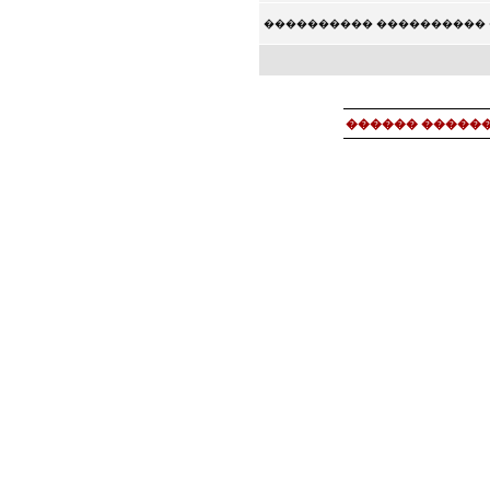
���������� ���������� 
������ ������