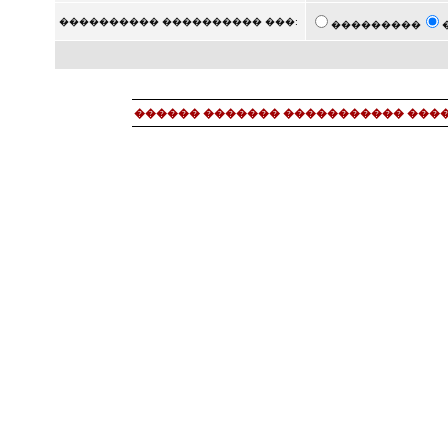
���������� ���������� ���:
���������
������ ������� ����������� ���