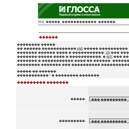
FAQ
�����
������������
������
������
�������� �����:
�� ������ ������������
AND
����� ���������� 
������� ������ ���� � �����������,
OR
��� ���
������� ����� ���� � �����������, �
NOT
��� ��
������� � ����������� ���� �� ������. ������
�������� ������� ��� ���������� ����������
����� �� ������:
����������� * � �������� �������
��������� �������
�����:
���������: