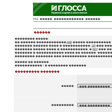
FAQ
�����
������������
������
������
�������� �����:
�� ������ ������������
AND
����� ���������� 
������� ������ ���� � �����������,
OR
��� ���
������� ����� ���� � �����������, �
NOT
��� ��
������� � ����������� ���� �� ������. ������
�������� ������� ��� ���������� ����������
����� �� ������:
����������� * � �������� �������
��������� �������
�����:
���������: