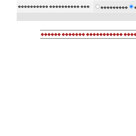
���������� ���������� ���:
���������
������ ������� ����������� ���