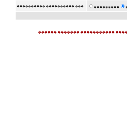
���������� ���������� ���:
���������
������ ������� ����������� ���