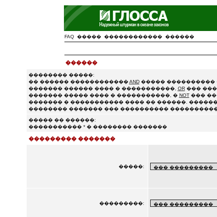
FAQ
�����
������������
������
������
�������� �����:
�� ������ ������������
AND
����� ���������� 
������� ������ ���� � �����������,
OR
��� ���
������� ����� ���� � �����������, �
NOT
��� ��
������� � ����������� ���� �� ������. ������
�������� ������� ��� ���������� ����������
����� �� ������:
����������� * � �������� �������
��������� �������
�����:
���������: