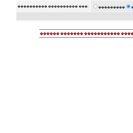
���������� ���������� ���:
���������
������ ������� ����������� ���