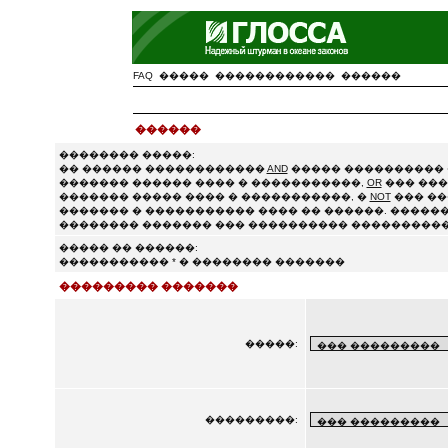
FAQ
�����
������������
������
������
�������� �����:
�� ������ ������������
AND
����� ���������� 
������� ������ ���� � �����������,
OR
��� ���
������� ����� ���� � �����������, �
NOT
��� ��
������� � ����������� ���� �� ������. ������
�������� ������� ��� ���������� ����������
����� �� ������:
����������� * � �������� �������
��������� �������
�����:
���������: