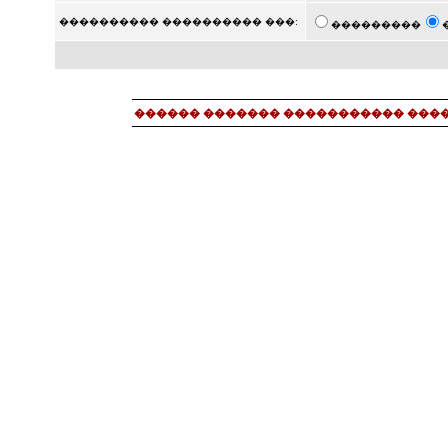
���������� ���������� ���:
���������
������ ������� ����������� ���