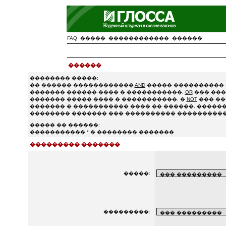
FAQ
�����
������������
������
������
�������� �����:
�� ������ ������������
AND
����� ���������� 
������� ������ ���� � �����������,
OR
��� ���
������� ����� ���� � �����������, �
NOT
��� ��
������� � ����������� ���� �� ������. ������
�������� ������� ��� ���������� ����������
����� �� ������:
����������� * � �������� �������
��������� �������
�����:
���������: