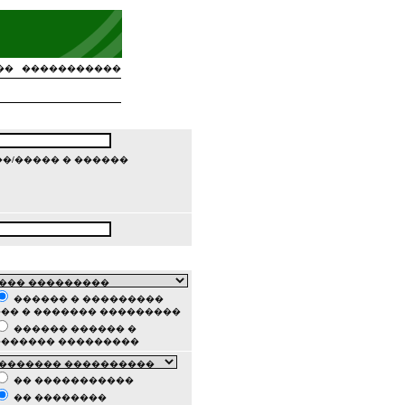
��
�����������
�/����� � ������
������ � ���������
�� � ������� ���������
������ ������ �
������� ���������
�� �����������
�� ��������