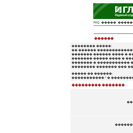
FAQ
�����
�����
������
�������� �����:
�� ������ �����������
������� ������ ���� � 
������� ����� ���� � ��
������� � ����������� �
�������� ������� ��� �
����� �� ������:
����������� * � �������
��������� �������
��
������