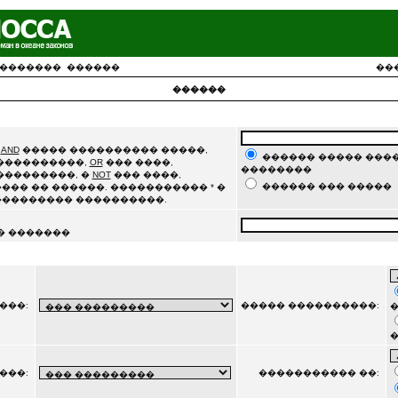
�������
������
��
������
�
AND
����� ���������� �����,
������ ����� ����
�����������,
OR
��� ����,
��������
���������, �
NOT
��� ����,
������ ��� �����
��� �� ������. ����������� * �
��������� ����������.
� �������
���:
����� ����������:
�
���:
����������� ��: