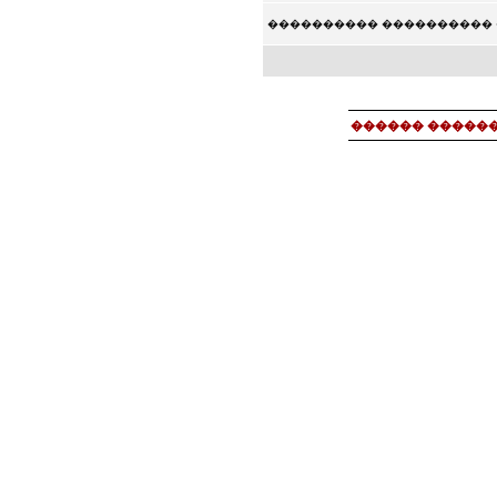
���������� ���������� 
������ ������