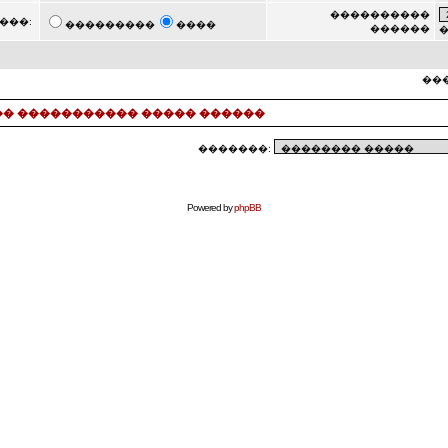
����������
���:
���������
����
������
���
� ����������� ����� ������
�������:
Powered by
phpBB