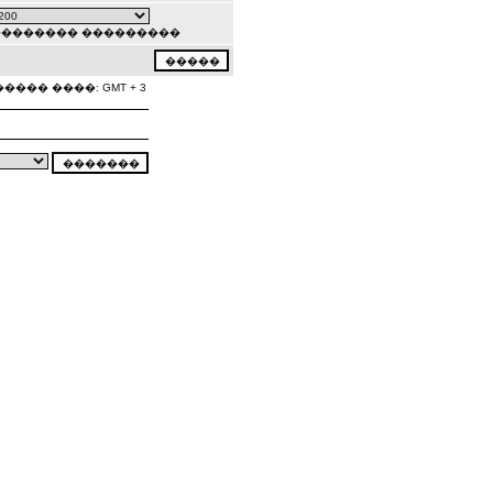
�������� ���������
���� ����: GMT + 3