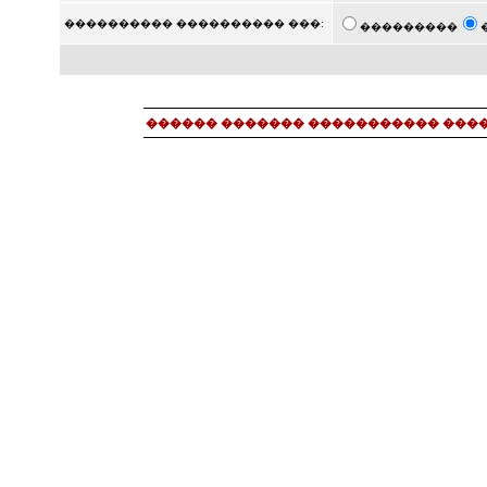
���������� ���������� ���:
���������
������ ������� ����������� ���