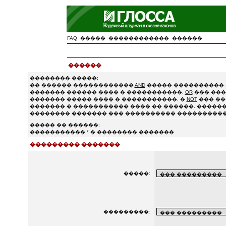
FAQ
�����
������������
������
������
�������� �����:
�� ������ ������������
AND
����� ���������� 
������� ������ ���� � �����������,
OR
��� ���
������� ����� ���� � �����������, �
NOT
��� ��
������� � ����������� ���� �� ������. ������
�������� ������� ��� ���������� ����������
����� �� ������:
����������� * � �������� �������
��������� �������
�����:
���������: