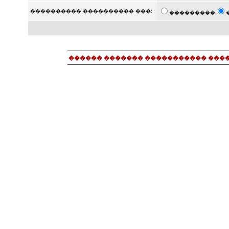
���������� ���������� ���:
���������
������ ������� ����������� ���