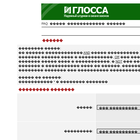
FAQ
�����
������������
������
������
�������� �����:
�� ������ ������������
AND
����� ���������� 
������� ������ ���� � �����������,
OR
��� ���
������� ����� ���� � �����������, �
NOT
��� ��
������� � ����������� ���� �� ������. ������
�������� ������� ��� ���������� ����������
����� �� ������:
����������� * � �������� �������
��������� �������
�����:
���������: