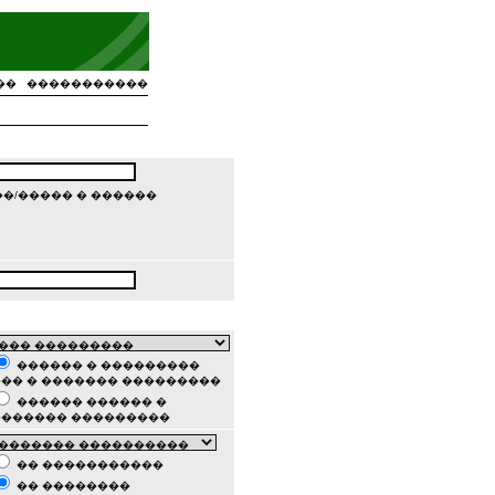
��
�����������
�/����� � ������
������ � ���������
�� � ������� ���������
������ ������ �
������� ���������
�� �����������
�� ��������