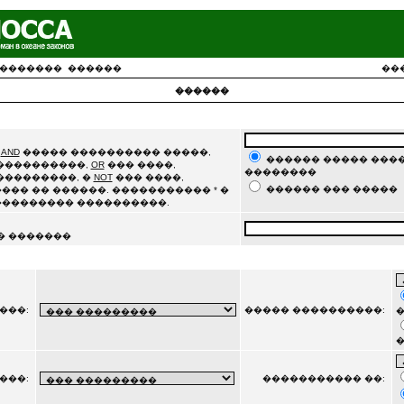
�������
������
��
������
�
AND
����� ���������� �����,
������ ����� ����
�����������,
OR
��� ����,
��������
���������, �
NOT
��� ����,
������ ��� �����
��� �� ������. ����������� * �
��������� ����������.
� �������
���:
����� ����������:
�
���:
����������� ��: