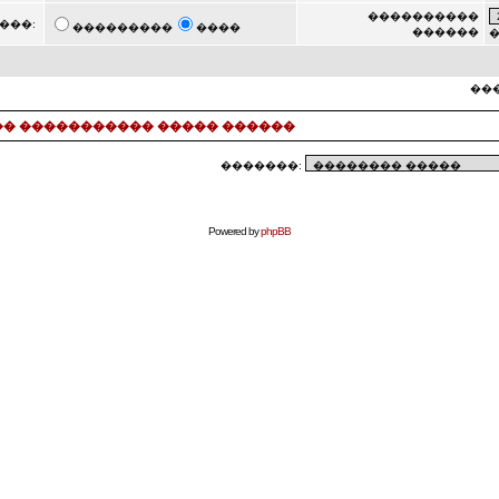
����������
���:
���������
����
������
���
� ����������� ����� ������
�������:
Powered by
phpBB