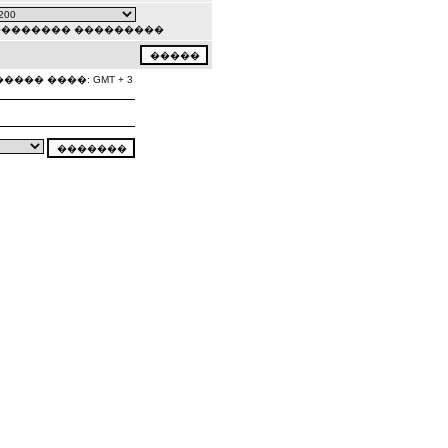
�������� ���������
���� ����: GMT + 3