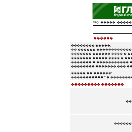
FAQ
�����
�����
������
�������� �����:
�� ������ �����������
������� ������ ���� � 
������� ����� ���� � ��
������� � ����������� �
�������� ������� ��� �
����� �� ������:
����������� * � �������
��������� �������
��
������