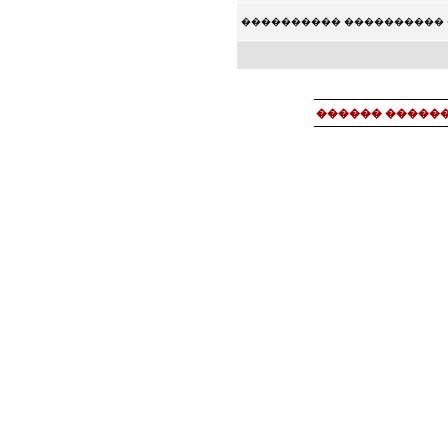
���������� ���������� 
������ ������