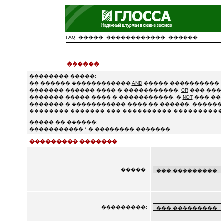
FAQ
�����
������������
������
������
�������� �����:
�� ������ ������������
AND
����� ���������� 
������� ������ ���� � �����������,
OR
��� ���
������� ����� ���� � �����������, �
NOT
��� ��
������� � ����������� ���� �� ������. ������
�������� ������� ��� ���������� ����������
����� �� ������:
����������� * � �������� �������
��������� �������
�����:
���������: