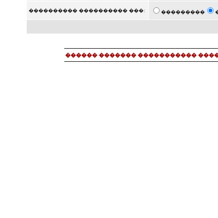
���������� ���������� ���:
���������
������ ������� ����������� ���