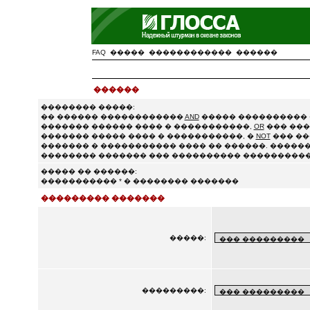
FAQ
�����
������������
������
������
�������� �����:
�� ������ ������������
AND
����� ���������� 
������� ������ ���� � �����������,
OR
��� ���
������� ����� ���� � �����������, �
NOT
��� ��
������� � ����������� ���� �� ������. ������
�������� ������� ��� ���������� ����������
����� �� ������:
����������� * � �������� �������
��������� �������
�����:
���������: