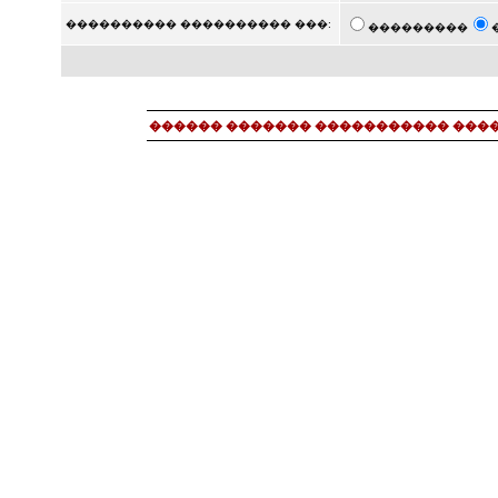
���������� ���������� ���:
���������
������ ������� ����������� ���