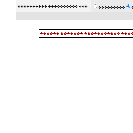
���������� ���������� ���:
���������
������ ������� ����������� ���