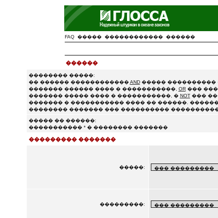
FAQ
�����
������������
������
������
�������� �����:
�� ������ ������������
AND
����� ���������� 
������� ������ ���� � �����������,
OR
��� ���
������� ����� ���� � �����������, �
NOT
��� ��
������� � ����������� ���� �� ������. ������
�������� ������� ��� ���������� ����������
����� �� ������:
����������� * � �������� �������
��������� �������
�����:
���������: