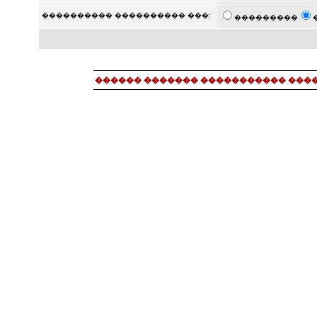
���������� ���������� ���:
���������
������ ������� ����������� ���