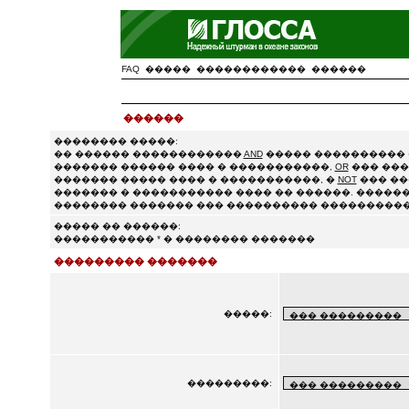
FAQ
�����
������������
������
������
�������� �����:
�� ������ ������������
AND
����� ���������� 
������� ������ ���� � �����������,
OR
��� ���
������� ����� ���� � �����������, �
NOT
��� ��
������� � ����������� ���� �� ������. ������
�������� ������� ��� ���������� ����������
����� �� ������:
����������� * � �������� �������
��������� �������
�����:
���������: