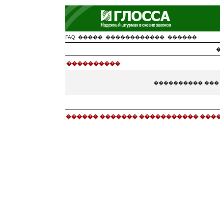
FAQ
�����
������������
������
����������
���������� ���
������ ������� ����������� ���