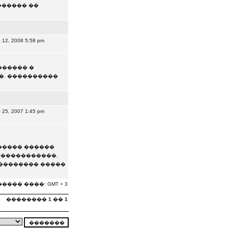
������ ��
 2008 5:58 pm
������ �
�. ����������
 2007 1:45 pm
����� ������
������������,
��������� �����
���� ����: GMT + 3
��������
1
��
1