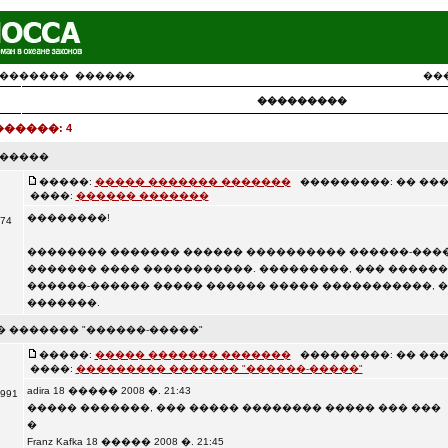
�������
������
��
���������
�����: 4
������
�����:
����� ������� �������
���������: �� ��� 28,
����:
������ �������
��������!
74
�������� ������� ������ ���������� ������-����
������� ���� �����������. ���������, ��� ������
������-������ ����� ������ ����� �����������, 
�������.
 ������� "������-�����"
�����:
����� ������� �������
���������: �� ��� 18,
����:
��������� ������� "������-�����"
adira 18 ����� 2008 �. 21:43
991
����� �������, ��� ����� �������� ����� ��� ���
�
Franz Kafka 18 ����� 2008 �. 21:45