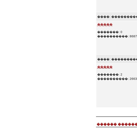
����:
���������
�����
�������: 0
����������: 8687
����:
���������
�����
�������: 2
����������: 2663
������ ������