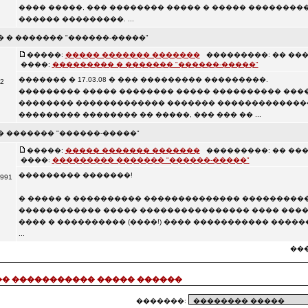
���� �����, ��� �������� ����� � ����� ��������
������ ���������. ...
 � ������� "������-�����"
�����:
����� ������� �������
���������: �� ��� 12,
����:
��������� � ������� "������-�����"
������� � 17.03.08 � ��� ��������� ���������.
2
��������� ����� �������� ����� ���������� ���
�������� ������������� ������� �������������
��������� �������� �� �����, ��� ��� �� ...
 ������� "������-�����"
�����:
����� ������� �������
���������: �� ��� 25,
����:
��������� ������� "������-�����"
��������� �������!
991
� ����� � ���������� �������������� ���������
������������ ����� ���������������� ���� ���
���� � ���������� (����!) ���� ����������� ����
...
���
� ����������� ����� ������
�������: