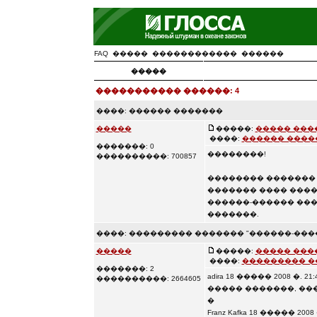
FAQ
�����
������������
������
�����
����������� ������: 4
����:
������ �������
�����
�����:
����� ���
����:
������ ����
�������: 0
��������!
����������: 700857
�������� ������� 
������� ���� ����
������-������ ���
�������.
����:
��������� ������� "������-���
�����
�����:
����� ���
����:
��������� �
�������: 2
adira 18 ����� 2008 �. 21:
����������: 2664605
����� �������, ��
�
Franz Kafka 18 ����� 2008 