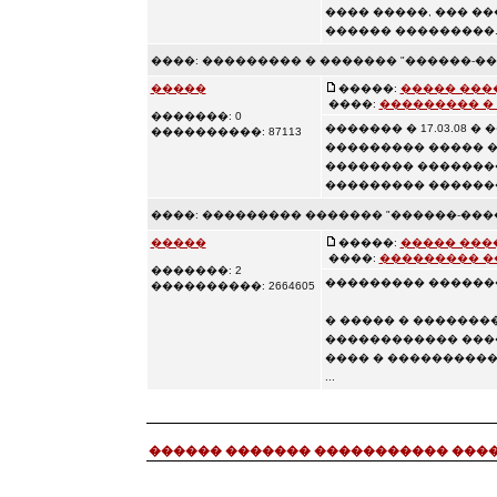
���� �����, ��� �
������ ���������. .
����:
��������� � ������� "������-��
�����
�����:
����� ���
����:
��������� � 
�������: 0
������� � 17.03.08 
����������: 87113
��������� ����� 
�������� �������
��������� ��������
����:
��������� ������� "������-���
�����
�����:
����� ���
����:
��������� �
�������: 2
��������� ������
����������: 2664605
� ����� � ������
������������ ���
���� � ����������
...
������ ������� ����������� ���