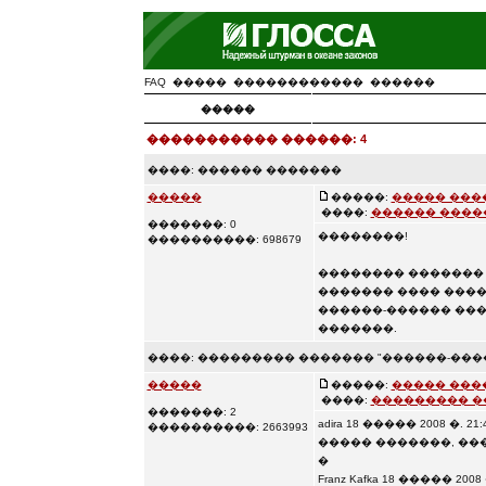
FAQ
�����
������������
������
�����
����������� ������: 4
����:
������ �������
�����
�����:
����� ���
����:
������ ����
�������: 0
��������!
����������: 698679
�������� ������� 
������� ���� ����
������-������ ���
�������.
����:
��������� ������� "������-���
�����
�����:
����� ���
����:
��������� �
�������: 2
adira 18 ����� 2008 �. 21:
����������: 2663993
����� �������, ��
�
Franz Kafka 18 ����� 2008 