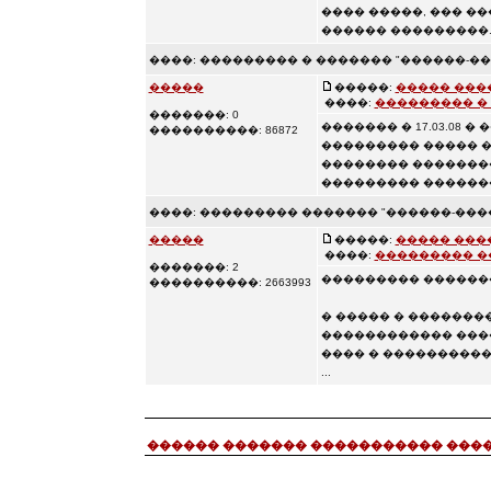
���� �����, ��� �
������ ���������. .
����:
��������� � ������� "������-��
�����
�����:
����� ���
����:
��������� � 
�������: 0
������� � 17.03.08 
����������: 86872
��������� ����� 
�������� �������
��������� ��������
����:
��������� ������� "������-���
�����
�����:
����� ���
����:
��������� �
�������: 2
��������� ������
����������: 2663993
� ����� � ������
������������ ���
���� � ����������
...
������ ������� ����������� ���