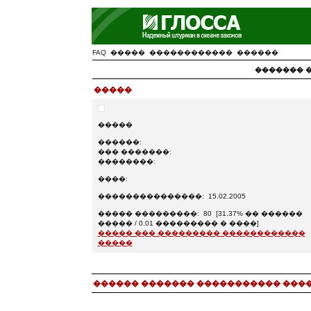
FAQ
�����
������������
������
������� 
�����
�����
������:
��� �������:
��������:
����:
���������������: 15.02.2005
����� ���������: 80 [31.37% �� ������
����� / 0.01 ��������� � ����]
����� ��� ��������� ������������
�����
������ ������� ����������� ���