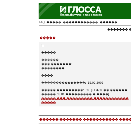
FAQ
�����
������������
������
������� 
�����
�����
������:
��� �������:
��������:
����:
���������������: 15.02.2005
����� ���������: 80 [31.37% �� ������
����� / 0.01 ��������� � ����]
����� ��� ��������� ������������
�����
������ ������� ����������� ���