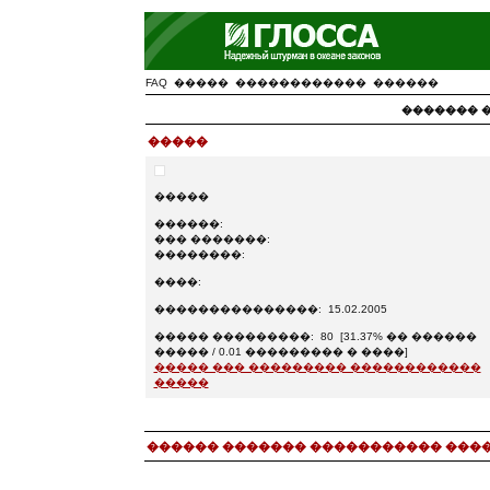
FAQ
�����
������������
������
������� 
�����
�����
������:
��� �������:
��������:
����:
���������������: 15.02.2005
����� ���������: 80 [31.37% �� ������
����� / 0.01 ��������� � ����]
����� ��� ��������� ������������
�����
������ ������� ����������� ���