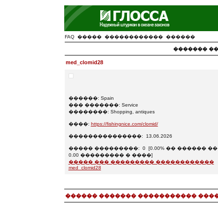
FAQ
�����
������������
������
������� ���
med_clomid28
������: Spain
��� �������: Service
��������: Shopping, antiques
����:
https://fishingnice.com/clomid/
���������������: 13.06.2026
����� ���������: 0 [0.00% �� ������ ��
0.00 ��������� � ����]
����� ��� ��������� ������������
med_clomid28
������ ������� ����������� ���