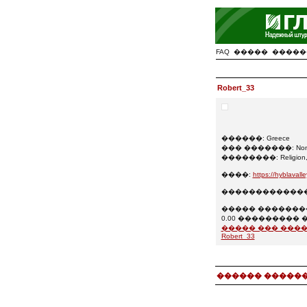
FAQ
�����
�����
Robert_33
������: Greece
��� �������: Non-Pro
��������: Religion, sp
����:
https://hyblavall
���������������
����� ���������
0.00 ��������� 
����� ��� ���
Robert_33
������ ������