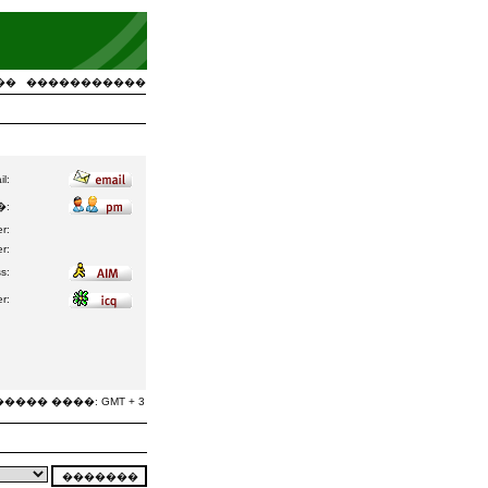
��
�����������
l:
:
r:
r:
s:
r:
���� ����: GMT + 3