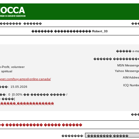
�������
������
��
������� ������������ Robert_33
����� e-mai
������ ���������
MSN Messenge
fit, volunteer
Yahoo Messenge
iritual
AIM Addres
eyvet.com/buy-amoxil-online-canada/
ICQ Numbe
: 15.05.2026
: 0 [0.00% �� ������ ����� /
� ����]
������ ������������
���
� ����������� ����� ������
�������: