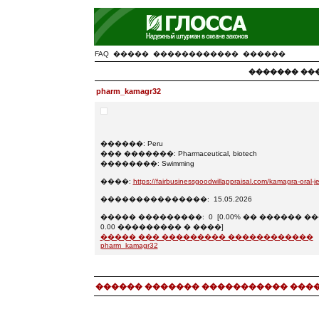
FAQ
�����
������������
������
������� ����
pharm_kamagr32
������: Peru
��� �������: Pharmaceutical, biotech
��������: Swimming
����:
https://fairbusinessgoodwillappraisal.com/kamagra-oral-jel
���������������: 15.05.2026
����� ���������: 0 [0.00% �� ������ ��
0.00 ��������� � ����]
����� ��� ��������� ������������
pharm_kamagr32
������ ������� ����������� ���