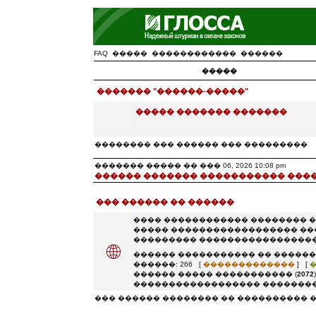
FAQ
�����
������������
������
�����
������� "������-�����"
����� ������� �������
�������� ��� ������ ��� ���������
������� ����� �� ��� 06, 2026 10:08 pm
������ ������� ����������� ���
��� ������ �� ������
���� ������������ �������� 
����� ������������������ ��
��������� �����������������
������ ����������� �� ������
������: 266 [
�������������
] [
������ ����� ����������� (
2072
������������������ ��������
��� ������ �������� �� ���������� 