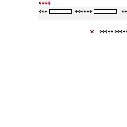
����
���:
������:
���
����� ����