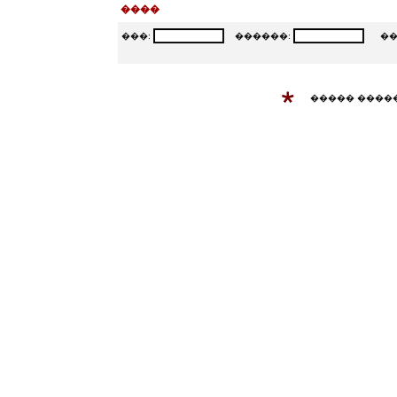
����
���:
������:
���
����� ����