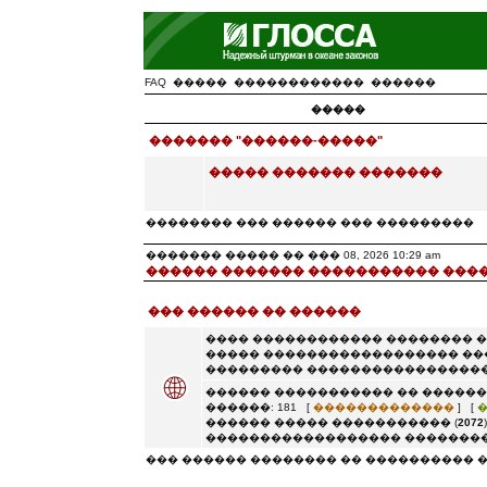
FAQ
�����
������������
������
�����
������� "������-�����"
����� ������� �������
�������� ��� ������ ��� ���������
������� ����� �� ��� 08, 2026 10:29 am
������ ������� ����������� ���
��� ������ �� ������
���� ������������ �������� 
����� ������������������ ��
��������� �����������������
������ ����������� �� ������
������: 181 [
�������������
] [
������ ����� ����������� (
2072
������������������ ��������
��� ������ �������� �� ���������� 