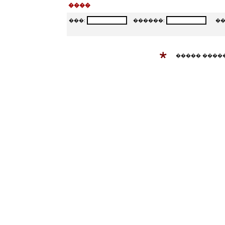
����
���:
������:
���
����� ����