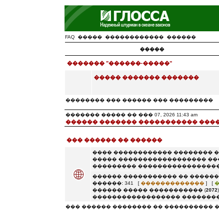
FAQ
�����
������������
������
�����
������� "������-�����"
����� ������� �������
�������� ��� ������ ��� ���������
������� ����� �� ��� 07, 2026 11:43 am
������ ������� ����������� ���
��� ������ �� ������
���� ������������ �������� 
����� ������������������ ��
��������� �����������������
������ ����������� �� ������
������: 341 [
�������������
] [
������ ����� ����������� (
2072
������������������ ��������
��� ������ �������� �� ���������� 