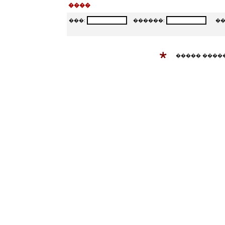
����
���:
������:
���
����� ����