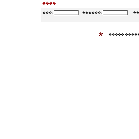
����
���:
������:
���
����� ����