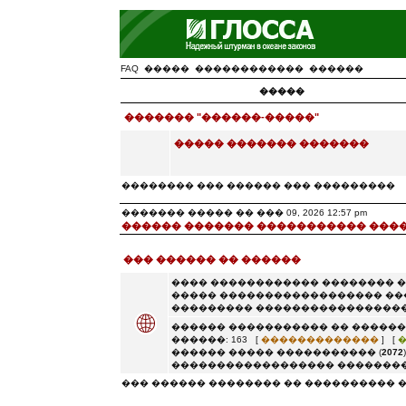
FAQ
�����
������������
������
�����
������� "������-�����"
����� ������� �������
�������� ��� ������ ��� ���������
������� ����� �� ��� 09, 2026 12:57 pm
������ ������� ����������� ���
��� ������ �� ������
���� ������������ �������� 
����� ������������������ ��
��������� �����������������
������ ����������� �� ������
������: 163 [
�������������
] [
������ ����� ����������� (
2072
������������������ ��������
��� ������ �������� �� ���������� 