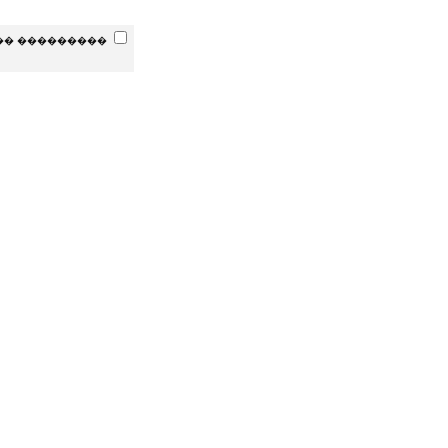
�� ���������