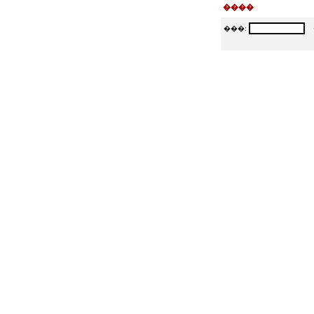
����
���:
�