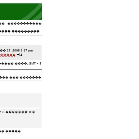
��
�����������
���� ���������
� 28, 2008 3:17 pm
�����
���� ����: GMT + 3
��� ��� �������
, �������: 0 �
�� �����