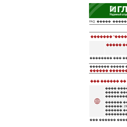
FAQ
�����
�����
������� "����
����� �
�������� ��� �
������� ����� �� �
������ ������
��� ������ ��
���� ���
����� ��
��������
������ �
������: 29
������ �
��������
��� ������ ���