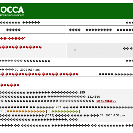
�������
������
��
�����
����
���������
�����
��-�����"
������ �������
�� ��
3
5
����� ��� ���������
���
�� 09, 2026 9:34 am
� ����������� ����� ������
����� ������
 ������
��������� �������� ���������:
255
���������������� �������������:
1314896
� ������������������ ������������:
MedSource90
���������� �� ������:
291
, �� ��� ������������������: 0
1 [
�������������
] [
���������
]
���� ����������� (
2072
) ����� ���� �� ��� 28, 2026 4:52 pm
���������� ������������: ���
����� �� ���������� ������������� �� ��������� ��