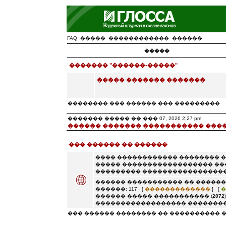
FAQ
�����
������������
������
�����
������� "������-�����"
����� ������� �������
�������� ��� ������ ��� ���������
������� ����� �� ��� 07, 2026 2:27 pm
������ ������� ����������� ���
��� ������ �� ������
���� ������������ �������� 
����� ������������������ ��
��������� �����������������
������ ����������� �� ������
������: 117 [
�������������
] [
�
������ ����� ����������� (
2072
������������������ ��������
��� ������ �������� �� ���������� 