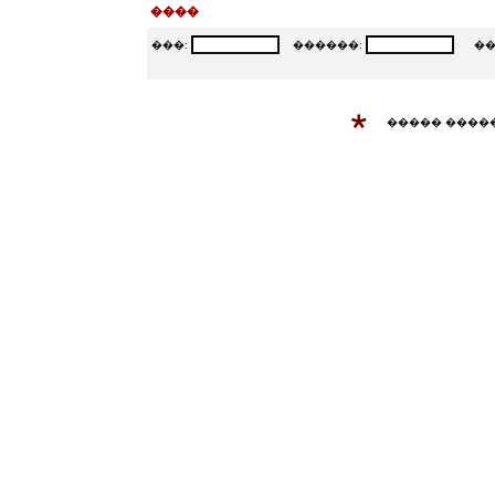
����
���:
������:
���
����� ����