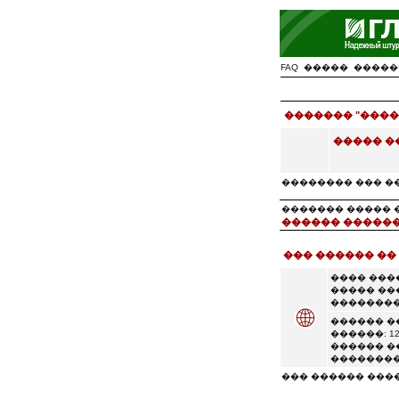
FAQ
�����
�����
������� "����
����� �
�������� ��� �
������� ����� �� �
������ ������
��� ������ ��
���� ���
����� ��
��������
������ �
������: 12
������ �
��������
��� ������ ���