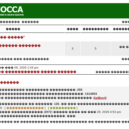
�������
������
��
�����
����
���������
�����
��-�����"
������ �������
�� ��
3
5
����� ��� ���������
���
�� 09, 2026 1:43 pm
� ����������� ����� ������
����� ������
 ������
��������� �������� ���������:
255
���������������� �������������:
1314903
� ������������������ ������������:
KaiBeer0
���������� �� ������:
126
, �� ��� ������������������: 0
6 [
�������������
] [
���������
]
���� ����������� (
2072
) ����� ���� �� ��� 28, 2026 4:52 pm
���������� ������������: ���
����� �� ���������� ������������� �� ��������� ��