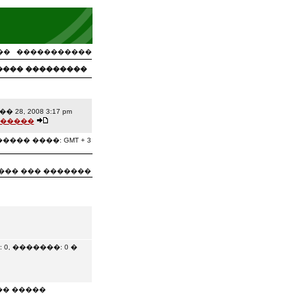
��
�����������
���� ���������
� 28, 2008 3:17 pm
�����
���� ����: GMT + 3
��� ��� �������
, �������: 0 �
�� �����