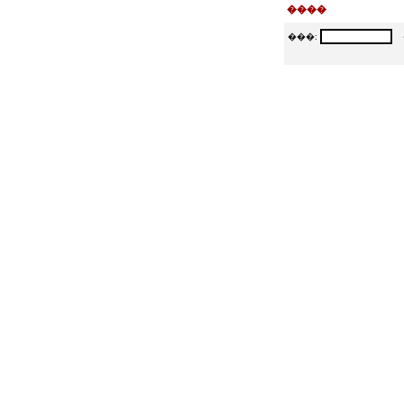
����
���:
�