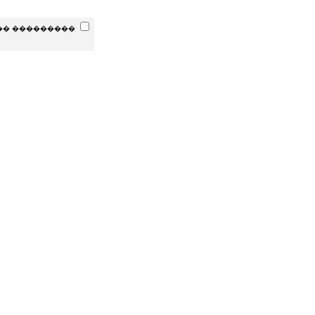
�� ���������