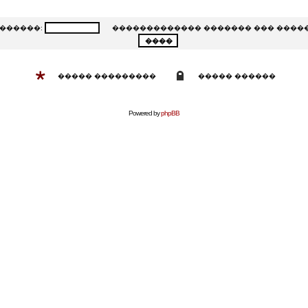
�����:
������������� ������� ��� ����
����� ���������
����� ������
Powered by
phpBB