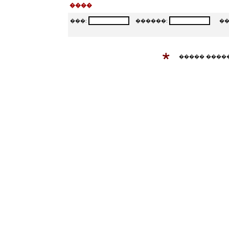
����
���:
������:
���
����� ����