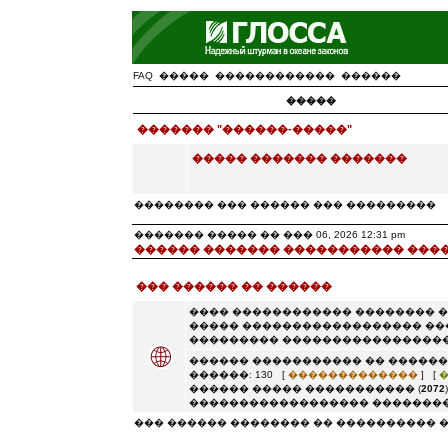
FAQ
�����
������������
������
�����
������� "������-�����"
����� ������� �������
�������� ��� ������ ��� ���������
������� ����� �� ��� 06, 2026 12:31 pm
������ ������� ����������� ���
��� ������ �� ������
���� ������������ �������� 
����� ������������������ ��
��������� �����������������
������ ����������� �� ������
������: 130 [
�������������
] [
������ ����� ����������� (
2072
������������������ ��������
��� ������ �������� �� ���������� 