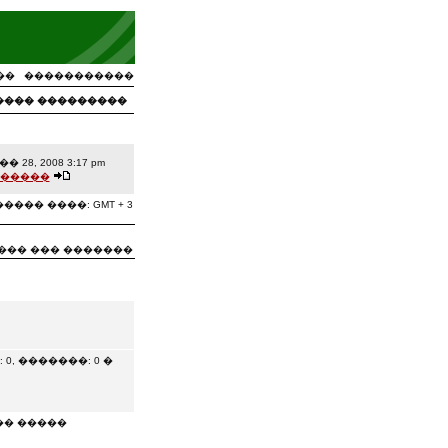
��
�����������
���� ���������
� 28, 2008 3:17 pm
�����
���� ����: GMT + 3
��� ��� �������
, �������: 0 �
�� �����