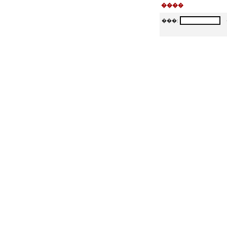
����
���:
�