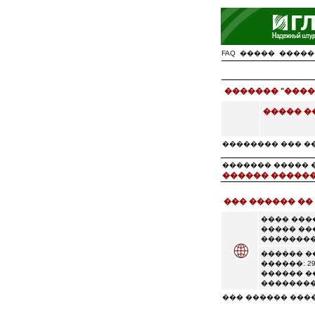
FAQ
�����
�����
������� "����
����� �
�������� ��� �
������� ����� �� �
������ ������
��� ������ ��
���� ���
����� ��
��������
������ �
������: 29
������ �
��������
��� ������ ���