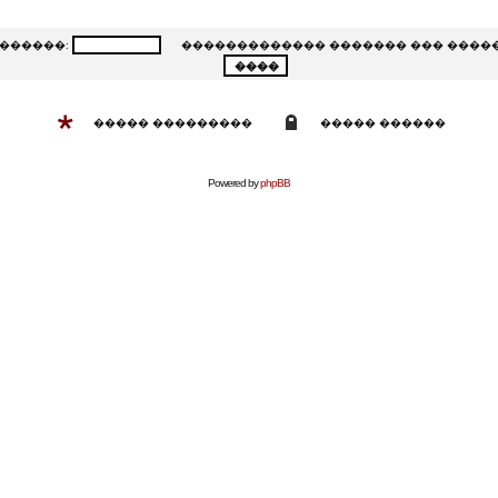
�����:
������������� ������� ��� ����
����� ���������
����� ������
Powered by
phpBB