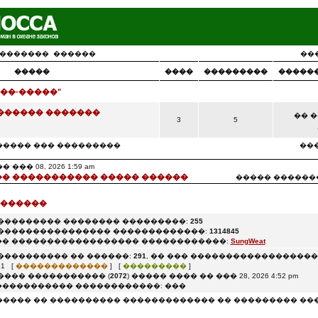
�������
������
��
�����
����
���������
�����
��-�����"
������ �������
�� ��
3
5
����� ��� ���������
���
�� 08, 2026 1:59 am
� ����������� ����� ������
����� ������
 ������
��������� �������� ���������:
255
���������������� �������������:
1314845
� ������������������ ������������:
SungWeat
���������� �� ������:
291
, �� ��� ������������������: 0
1 [
�������������
] [
���������
]
���� ����������� (
2072
) ����� ���� �� ��� 28, 2026 4:52 pm
���������� ������������: ���
����� �� ���������� ������������� �� ��������� ��