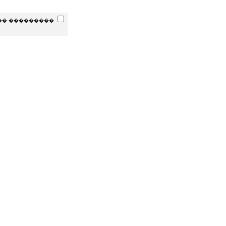
�� ���������