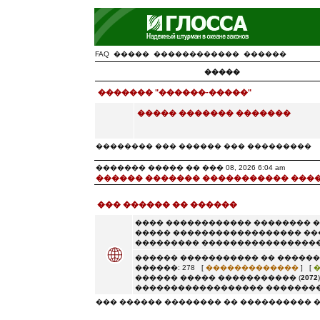
FAQ
�����
������������
������
�����
������� "������-�����"
����� ������� �������
�������� ��� ������ ��� ���������
������� ����� �� ��� 08, 2026 6:04 am
������ ������� ����������� ���
��� ������ �� ������
���� ������������ �������� 
����� ������������������ ��
��������� �����������������
������ ����������� �� ������
������: 278 [
�������������
] [
������ ����� ����������� (
2072
������������������ ��������
��� ������ �������� �� ���������� 