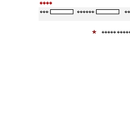
����
���:
������:
���
����� ����