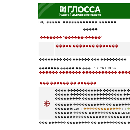
FAQ
�����
������������
������
�����
������� "������-�����"
����� ������� �������
�������� ��� ������ ��� ���������
������� ����� �� ��� 07, 2026 1:13 pm
������ ������� ����������� ���
��� ������ �� ������
���� ������������ �������� 
����� ������������������ ��
��������� �����������������
������ ����������� �� ������
������: 116 [
�������������
] [
�
������ ����� ����������� (
2072
������������������ ��������
��� ������ �������� �� ���������� 