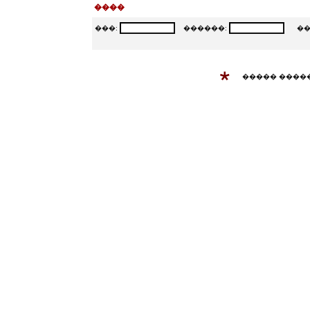
����
���:
������:
���
����� ����