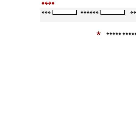
����
���:
������:
���
����� ����