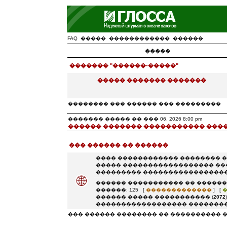
FAQ
�����
������������
������
�����
������� "������-�����"
����� ������� �������
�������� ��� ������ ��� ���������
������� ����� �� ��� 06, 2026 8:00 pm
������ ������� ����������� ���
��� ������ �� ������
���� ������������ �������� 
����� ������������������ ��
��������� �����������������
������ ����������� �� ������
������: 125 [
�������������
] [
������ ����� ����������� (
2072
������������������ ��������
��� ������ �������� �� ���������� 