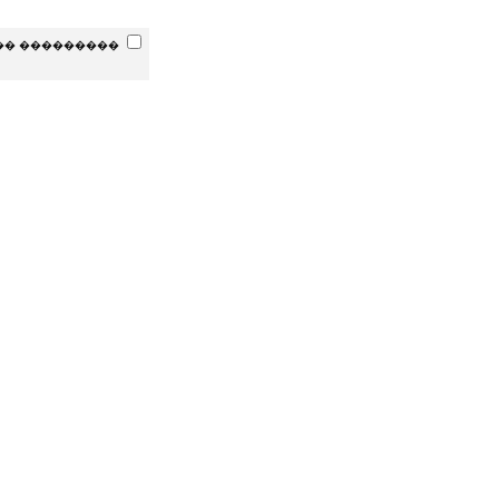
�� ���������