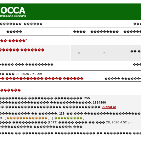
�������
������
��
�����
����
���������
�����
��-�����"
������ �������
�� ��
3
5
����� ��� ���������
���
�� 08, 2026 7:59 am
� ����������� ����� ������
����� ������
 ������
��������� �������� ���������:
255
���������������� �������������:
1314860
� ������������������ ������������:
AishaFor
���������� �� ������:
119
, �� ��� ������������������: 0
9 [
�������������
] [
���������
]
���� ����������� (
2072
) ����� ���� �� ��� 28, 2026 4:52 pm
���������� ������������: ���
����� �� ���������� ������������� �� ��������� ��