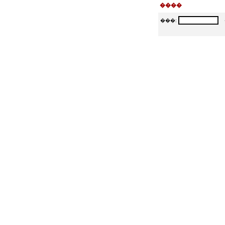
����
���:
�