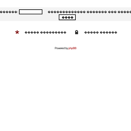
�����:
������������� ������� ��� ����
����� ���������
����� ������
Powered by
phpBB