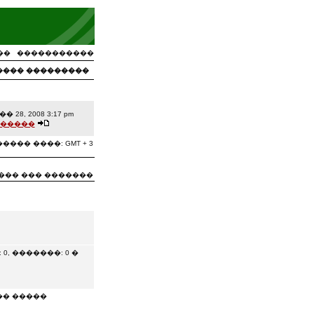
��
�����������
���� ���������
� 28, 2008 3:17 pm
�����
���� ����: GMT + 3
��� ��� �������
, �������: 0 �
�� �����