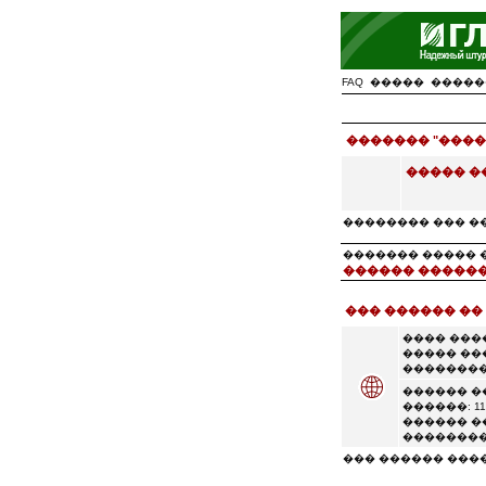
FAQ
�����
�����
������� "����
����� �
�������� ��� �
������� ����� �� �
������ ������
��� ������ ��
���� ���
����� ��
��������
������ �
������: 11
������ �
��������
��� ������ ���