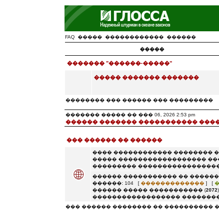
FAQ
�����
������������
������
�����
������� "������-�����"
����� ������� �������
�������� ��� ������ ��� ���������
������� ����� �� ��� 06, 2026 2:53 pm
������ ������� ����������� ���
��� ������ �� ������
���� ������������ �������� 
����� ������������������ ��
��������� �����������������
������ ����������� �� ������
������: 104 [
�������������
] [
������ ����� ����������� (
2072
������������������ ��������
��� ������ �������� �� ���������� 