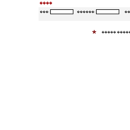
����
���:
������:
���
����� ����