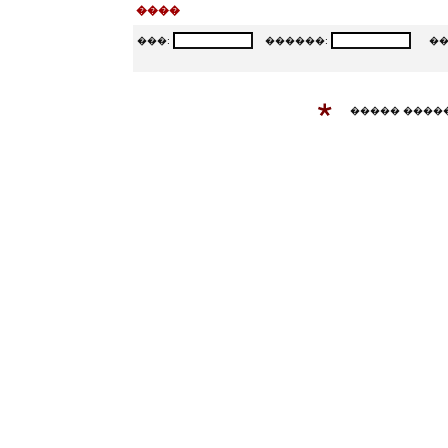
����
���:
������:
���
����� ����