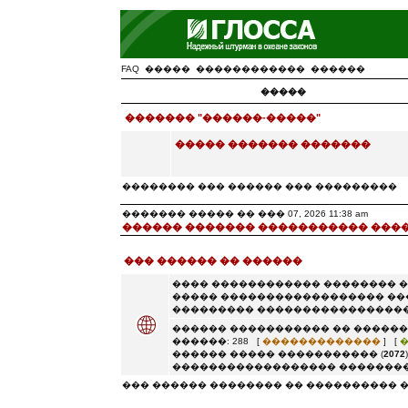
FAQ
�����
������������
������
�����
������� "������-�����"
����� ������� �������
�������� ��� ������ ��� ���������
������� ����� �� ��� 07, 2026 11:38 am
������ ������� ����������� ���
��� ������ �� ������
���� ������������ �������� 
����� ������������������ ��
��������� �����������������
������ ����������� �� ������
������: 288 [
�������������
] [
������ ����� ����������� (
2072
������������������ ��������
��� ������ �������� �� ���������� 