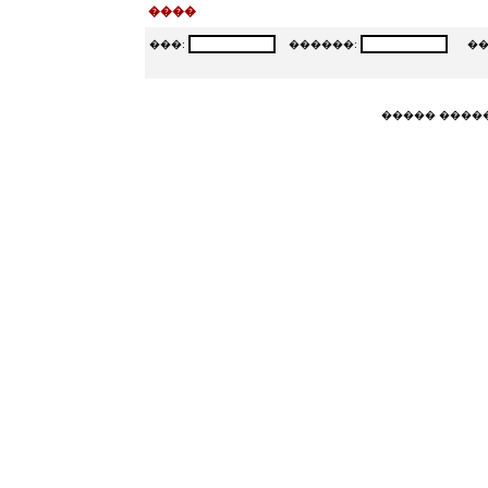
����
���:
������:
���
����� ����