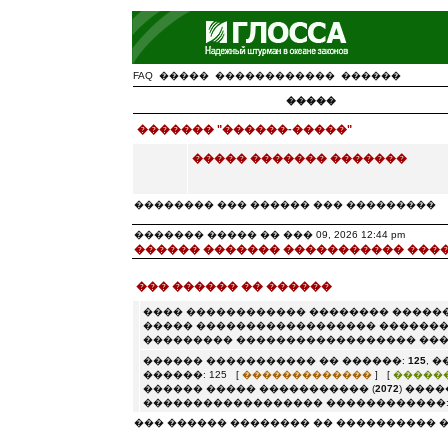
FAQ
�����
������������
������
�����
������� "������-�����"
����� ������� �������
�������� ��� ������ ��� ���������
������� ����� �� ��� 09, 2026 12:44 pm
������ ������� ����������� ���
��� ������ �� ������
���� ������������ �������� 
����� ������������������ ��
��������� �����������������
������ ����������� �� ������
������: 125 [
�������������
] [
������ ����� ����������� (
2072
������������������ ��������
��� ������ �������� �� ���������� 