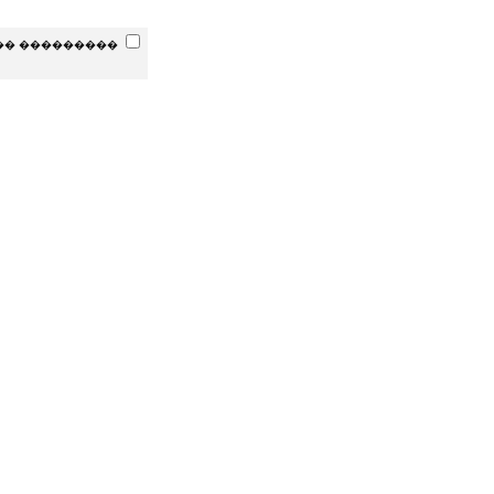
�� ���������