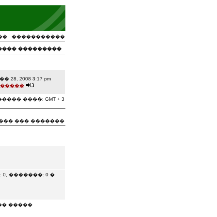
��
�����������
���� ���������
� 28, 2008 3:17 pm
�����
���� ����: GMT + 3
��� ��� �������
, �������: 0 �
�� �����