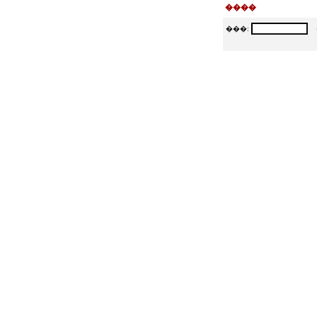
����
���:
�