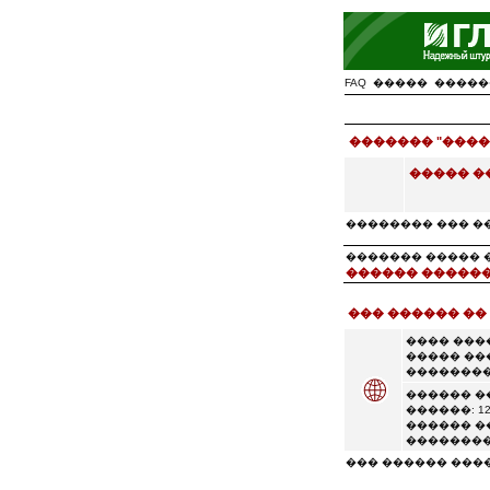
FAQ
�����
�����
������� "����
����� �
�������� ��� �
������� ����� �� �
������ ������
��� ������ ��
���� ���
����� ��
��������
������ �
������: 12
������ �
��������
��� ������ ���