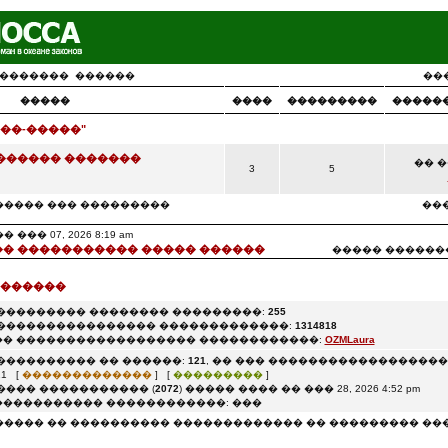
�������
������
��
�����
����
���������
�����
��-�����"
������ �������
�� ��
3
5
����� ��� ���������
���
�� 07, 2026 8:19 am
� ����������� ����� ������
����� ������
 ������
��������� �������� ���������:
255
���������������� �������������:
1314818
� ������������������ ������������:
OZMLaura
���������� �� ������:
121
, �� ��� ������������������: 0
1 [
�������������
] [
���������
]
���� ����������� (
2072
) ����� ���� �� ��� 28, 2026 4:52 pm
���������� ������������: ���
����� �� ���������� ������������� �� ��������� ��