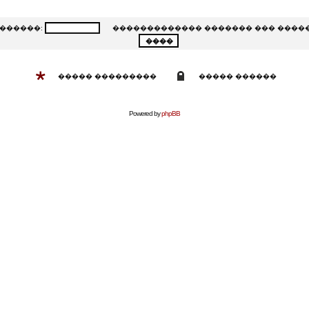
�����:
������������� ������� ��� ����
����� ���������
����� ������
Powered by
phpBB