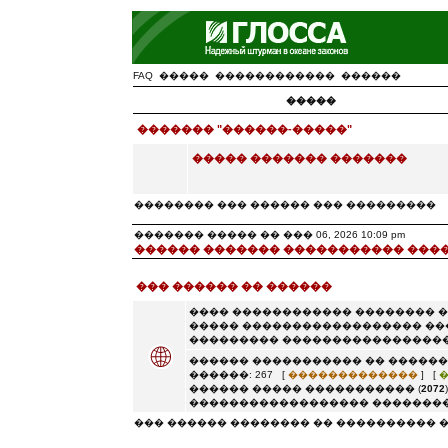
FAQ
�����
������������
������
�����
������� "������-�����"
����� ������� �������
�������� ��� ������ ��� ���������
������� ����� �� ��� 06, 2026 10:09 pm
������ ������� ����������� ���
��� ������ �� ������
���� ������������ �������� 
����� ������������������ ��
��������� �����������������
������ ����������� �� ������
������: 267 [
�������������
] [
������ ����� ����������� (
2072
������������������ ��������
��� ������ �������� �� ���������� 