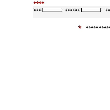
����
���:
������:
���
����� ����